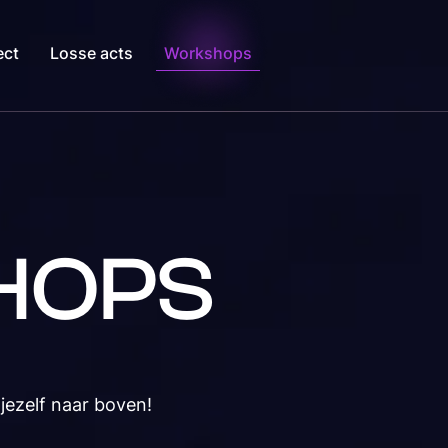
ect
Losse acts
Workshops
HOPS
 jezelf naar boven!